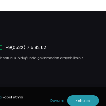
+9(0532) 715 92 62
ir sorunuz olduğunda çekinmeden arayabilirsiniz.
zı
kabul etmiş
Devamı
Kabul et