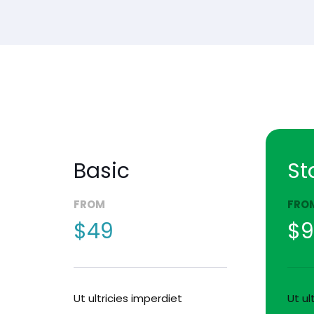
Basic
St
FROM
FRO
$49
$9
Ut ultricies imperdiet
Ut ul