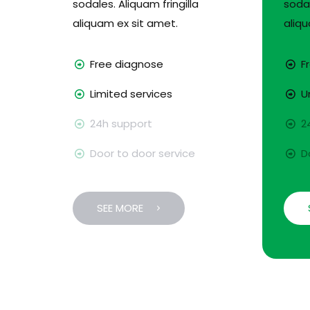
sodales. Aliquam fringilla
sodal
aliquam ex sit amet.
aliqu
Free diagnose
Fr
Limited services
Un
24h support
24
Door to door service
Do
SEE MORE