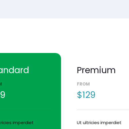
andard
Premium
M
FROM
9
$129
tricies imperdiet
Ut ultricies imperdiet