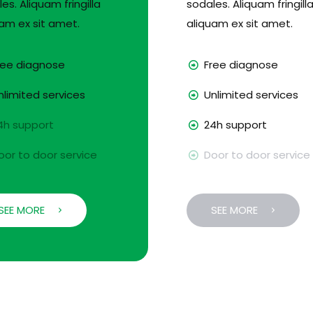
es. Aliquam fringilla
sodales. Aliquam fringill
am ex sit amet.
aliquam ex sit amet.
ee diagnose
Free diagnose
limited services
Unlimited services
h support
24h support
or to door service
Door to door service
SEE MORE
SEE MORE